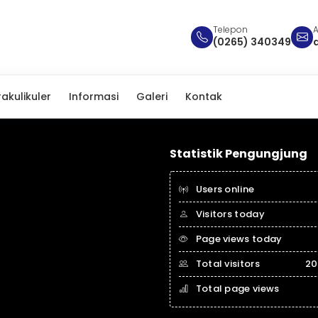
Telepon
A
(0265) 340349
rakulikuler
Informasi
Galeri
Kontak
Statistik Pengungjung
Users online
Visitors today
Page views today
Total visitors
20
Total page views