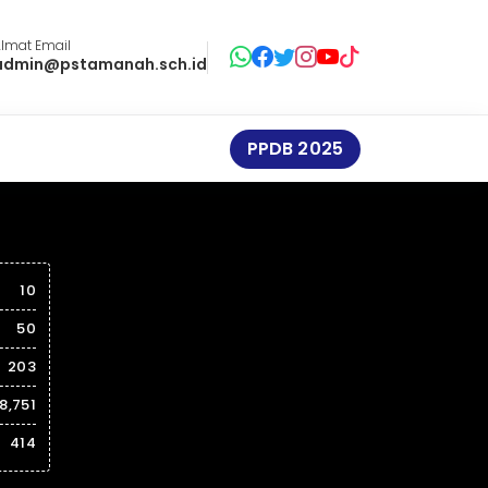
lmat Email
admin@pstamanah.sch.id
PPDB 2025
10
50
203
8,751
414